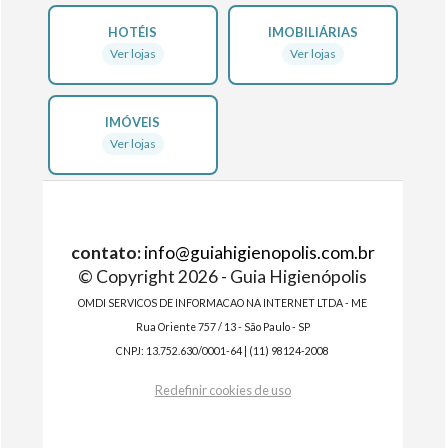
HOTÉIS
IMOBILIÁRIAS
Ver lojas
Ver lojas
IMÓVEIS
Ver lojas
contato:
info@guiahigienopolis.com.br
© Copyright 2026 - Guia Higienópolis
OMDI SERVICOS DE INFORMACAO NA INTERNET LTDA - ME
Rua Oriente 757 / 13 - São Paulo - SP
CNPJ: 13.752.630/0001-64 | (11) 98124-2008
Redefinir cookies de uso