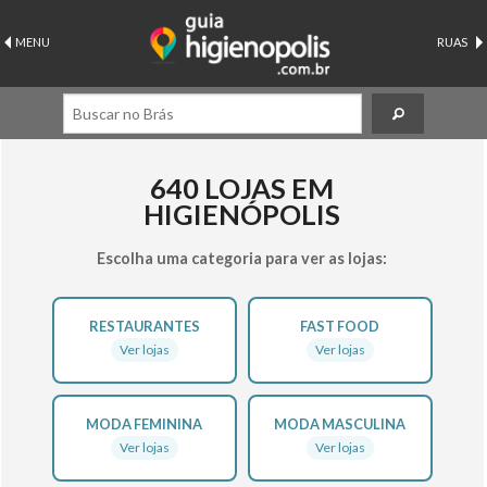
MENU
RUAS
640 LOJAS EM
HIGIENÓPOLIS
Escolha uma categoria para ver as lojas:
RESTAURANTES
FAST FOOD
Ver lojas
Ver lojas
MODA FEMININA
MODA MASCULINA
Ver lojas
Ver lojas